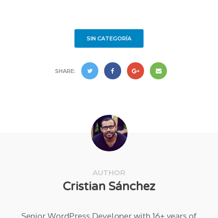
SIN CATEGORÍA
SHARE:
AUTHOR
Cristian Sánchez
Senior WordPress Developer with 16+ years of