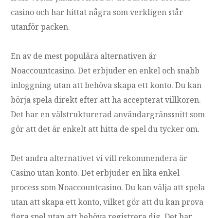
casino och har hittat några som verkligen står
utanför packen.
En av de mest populära alternativen är
Noaccountcasino. Det erbjuder en enkel och snabb
inloggning utan att behöva skapa ett konto. Du kan
börja spela direkt efter att ha accepterat villkoren.
Det har en välstrukturerad användargränssnitt som
gör att det är enkelt att hitta de spel du tycker om.
Det andra alternativet vi vill rekommendera är
Casino utan konto. Det erbjuder en lika enkel
process som Noaccountcasino. Du kan välja att spela
utan att skapa ett konto, vilket gör att du kan prova
flera spel utan att behöva registrera dig. Det har