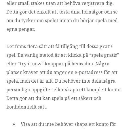
eller small stakes utan att behöva registrera dig.
Detta gör det enkelt att testa dina förmågor och se
om du tycker om spelet innan du börjar spela med
egna pengar.
Det finns flera sätt att få tillgång till dessa gratis
spel. En vanlig metod är att klicka på “spela gratis”
eller “try it now” knappar på hemsidan. Några
platser kräver att du anger en e-postadress för att
spela, men det är allt. Du behöver inte dela några
personliga uppgifter eller skapa ett komplett konto.
Detta gör att du kan spela på ett säkert och
konfidentiellt sätt.
Visa att du inte behöver skapa ett konto för