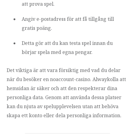
att prova spel.
Angiv e-postadress för att få tillgång till
gratis poäng.
Detta gör att du kan testa spel innan du
börjar spela med egna pengar.
Det viktiga är att vara försiktig med vad du delar
när du besöker en noaccount-casino. Alwaykolla att
hemsidan är säker och att den respekterar dina
personliga data. Genom att använda dessa platser
kan du njuta av spelupplevelsen utan att behöva
skapa ett konto eller dela personliga information.