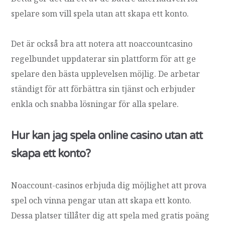
spelare som vill spela utan att skapa ett konto.
Det är också bra att notera att noaccountcasino
regelbundet uppdaterar sin plattform för att ge
spelare den bästa upplevelsen möjlig. De arbetar
ständigt för att förbättra sin tjänst och erbjuder
enkla och snabba lösningar för alla spelare.
Hur kan jag spela online casino utan att
skapa ett konto?
Noaccount-casinos erbjuda dig möjlighet att prova
spel och vinna pengar utan att skapa ett konto.
Dessa platser tillåter dig att spela med gratis poäng