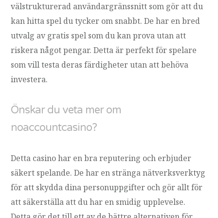
välstrukturerad användargränssnitt som gör att du
kan hitta spel du tycker om snabbt. De har en bred
utvalg av gratis spel som du kan prova utan att
riskera något pengar. Detta är perfekt för spelare
som vill testa deras färdigheter utan att behöva
investera.
Önskar du veta mer om
noaccountcasino?
Detta casino har en bra reputering och erbjuder
säkert spelande. De har en stränga nätverksverktyg
för att skydda dina personuppgifter och gör allt för
att säkerställa att du har en smidig upplevelse.
Detta gör det till ett av de bättre alternativen för