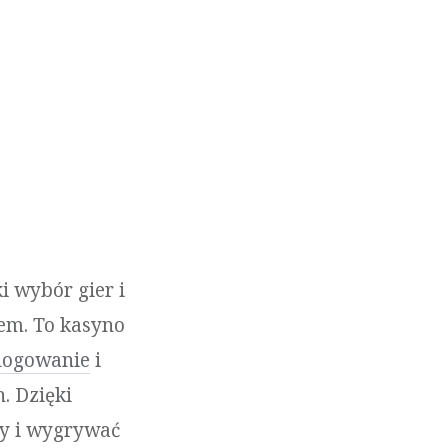
i wybór gier i
em. To kasyno
 logowanie
i
. Dzięki
ry i wygrywać