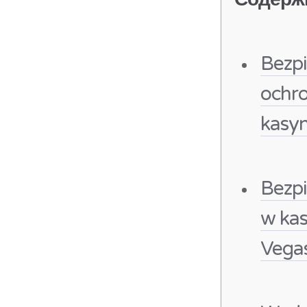
Bezpi
ochr
kasyn
Bezpi
w kas
Vega