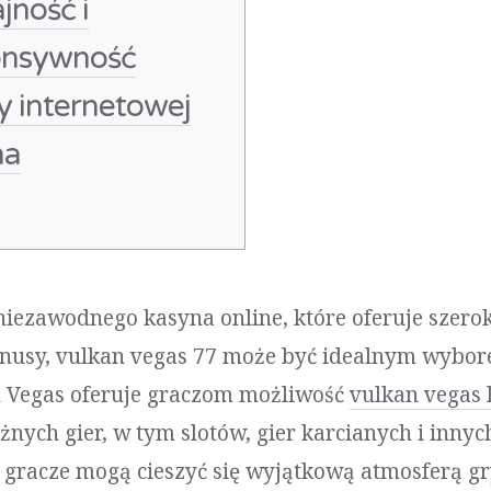
ność i
onsywność
y internetowej
na
 niezawodnego kasyna online, które oferuje szerok
onusy, vulkan vegas 77 może być idealnym wybor
n Vegas oferuje graczom możliwość
vulkan vegas
żnych gier, w tym slotów, gier karcianych i innych
 gracze mogą cieszyć się wyjątkową atmosferą g