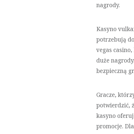
nagrody.
Kasyno vulkan
potrzebują d
vegas casino,
duże nagrody.
bezpieczną gr
Gracze, którz
potwierdzić, 
kasyno oferuj
promocje. Dla