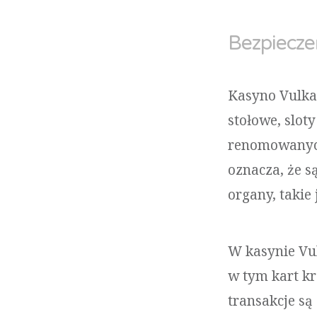
Bezpiecze
Kasyno Vulka
stołowe, slot
renomowanych
oznacza, że s
organy, takie
W kasynie Vul
w tym kart kr
transakcje są