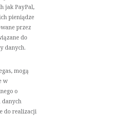
h jak PayPal,
ich pieniądze
nowane przez
wiązane do
y danych.
Vegas, mogą
e w
lnego o
a danych
 do realizacji