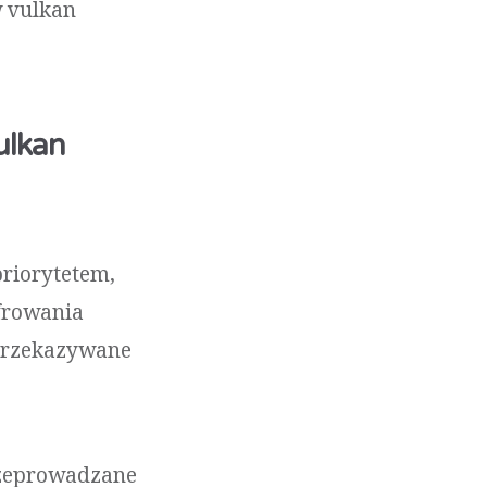
w vulkan
ulkan
riorytetem,
yfrowania
 przekazywane
rzeprowadzane