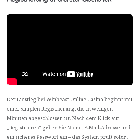
Der Einstieg bei Winbeast Online Casino beginnt mit
einer simplen Registrierung, die in wenigen
Minuten abgeschlossen ist. Nach dem Klick auf
„Registrieren“ geben Sie Name, E‑Mail‑Adresse und
ein sicheres Passwort ein – das System prüft sofort